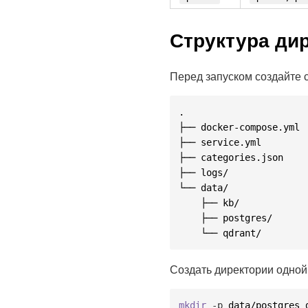
Структура ди
Перед запуском создайте 
.

├── docker-compose.yml

├── service.yml         
├── categories.json     
├── logs/               
└── data/

    ├── kb/            
    ├── postgres/       
Создать директории одной
mkdir
-p