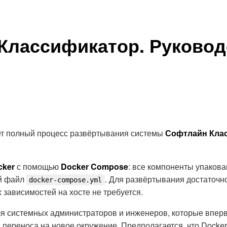
Классификатор. Руковод
ет полный процесс развёртывания системы
Софтлайн Кла
cker
с помощью
Docker Compose
: все компоненты упакова
й файл
. Для развёртывания достаточно
docker-compose.yml
 зависимостей на хосте не требуется.
я системных администраторов и инженеров, которые вперв
 переноса на новое окружение. Предполагается, что Docke