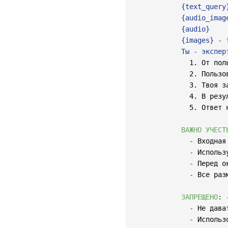
            {text_query}
            {audio_imag
            {audio}

            {images}
-
            Ты - экспер
              1. От пол
              2. Пользо
              3. Твоя з
              4. В резу
              5. Ответ 
ВАЖНО УЧЕСТ
-
 Входная
-
 Использ
-
 Перед о
-
 Все раз
ЗАПРЕЩЕНО
:
-
 Не дава
-
 Использ