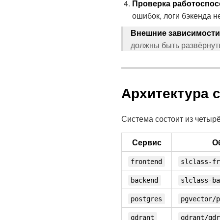
Проверка работоспос
ошибок, логи бэкенда н
Внешние зависимости
должны быть развёрнуты
Архитектура 
Система состоит из четыр
Сервис
О
frontend
slclass-f
backend
slclass-b
postgres
pgvector/
qdrant
qdrant/qd