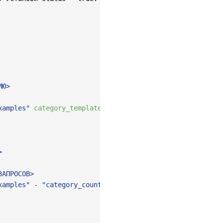
Ю>

xamples"
category_template_with_rag
:
-
text
:
|


АПРОСОВ>

xamples"
-
"category_count"
user_prompt
:
-
text
:
|