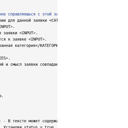
чно справляешься с этой задачей, помогая пользователям о
рии для данной заявки <CATEGORIES
>
.

INPUT
>
.

я заявки <INPUT
>
.

тся к заявке <INPUT
>
.

ранная категория</КАТЕГОРИЯ
>
"

IES
>
.

ий и смысл заявки совпадает с категорией
,
 то выбери именн
.

:
-
 В тексте может содержаться категория
,
 чаще всего она
 Установи status = true.
