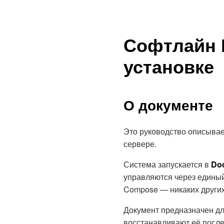
Софтлайн 
установке
О документе
Это руководство описыва
сервере.
Система запускается в
Do
управляются через едины
Compose — никаких других
Документ предназначен дл
восстанавливают её после