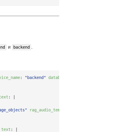
и
.
end
backend
vice_name
:
"backend"
database
:
postgres
:
host
:
"postgres
text
:
|
age_objects"
rag_audio_template
:
-
text
:
|
text
:
|