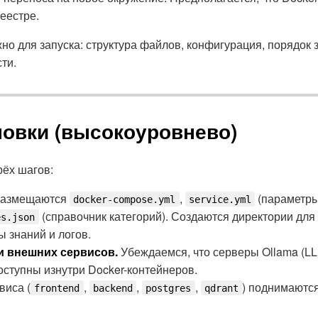
еестре.
жно для запуска: структура файлов, конфигурация, порядок 
ти.
новки (высокоуровнево)
рёх шагов:
азмещаются
,
(параметры
docker-compose.yml
service.yml
(справочник категорий). Создаются директории для
es.json
ы знаний и логов.
и внешних сервисов.
Убеждаемся, что серверы Ollama (LL
оступны изнутри Docker-контейнеров.
виса (
,
,
,
) поднимаютс
frontend
backend
postgres
qdrant