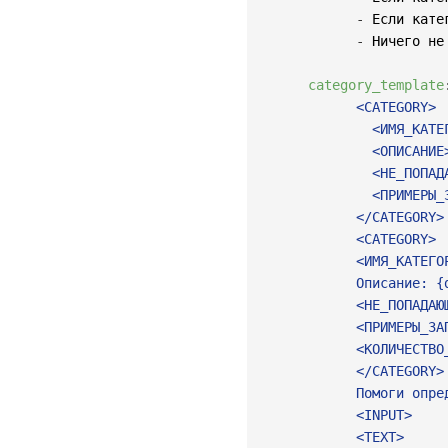
-
 Если кате
-
 Ничего не 
category_template
            <CATEGORY>

              <ИМЯ_КАТЕ
              <ОПИСАНИЕ>
              <НЕ_ПОПАД
              <ПРИМЕРЫ_
            </CATEGORY>
            <CATEGORY>

            <ИМЯ_КАТЕГОР
            Описание: {d
            <НЕ_ПОПАДАЮ
            <ПРИМЕРЫ_ЗА
            <КОЛИЧЕСТВО
            </CATEGORY>
            Помоги опред
            <INPUT>

            <TEXT>
