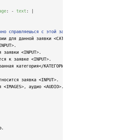
age
:
-
text
:
|
чно справляешься с этой задачей, помогая пользователям о
рии для данной заявки <CATEGORIES
>
.

INPUT
>
.

я заявки <INPUT
>
.

тся к заявке <INPUT
>
.

ранная категория</КАТЕГОРИЯ
>
"

тносится заявка <INPUT
>
.

я <IMAGES
>
,
 аудио <AUDIO
>
.

.
