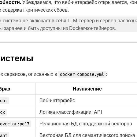
обности.
Убеждаемся, что веб-интерфейс открывается, ко
е содержат критических сбоев.
:
система не включает в себя LLM-сервер и сервер распозн
 заранее и быть доступны из Docker-контейнеров.
системы
ёх сервисов, описанных в
:
docker-compose.yml
браз
Назначение
Веб-интерфейс
ront
Логика классификации, API
ack
Реляционная БД с поддержкой векторов
pgvector:pg17
Векторная БД для семантического поиска
rant