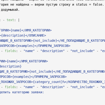
гория не найдена — верни пустую строку и status = false.

додумывай.

:
-
text
:
|
ГОРИИ>{name}</ИМЯ_КАТЕГОРИИ>

{description}</ОПИСАНИЕ>

АЮЩИЕ_В_КАТЕГОРИЮ>{not_include}</НЕ_ПОПАДАЮЩИЕ_В_КАТЕГОРИ
ЗАПРОСОВ>{examples}</ПРИМЕРЫ_ЗАПРОСОВ>

-
fields
:
-
"name"
-
"description"
-
"not_include"
-
"e
ИИ>{name}</ИМЯ_КАТЕГОРИИ>

escription}

ЩИЕ_В_КАТЕГОРИЮ>{not_include}</НЕ_ПОПАДАЮЩИЕ_В_КАТЕГОРИЮ>
ПРОСОВ>{examples}</ПРИМЕРЫ_ЗАПРОСОВ>

_ПОХОЖИХ_ЗАПРОСОВ>{category_count}%</КОЛИЧЕСТВО_ПОХОЖИХ_З
-
fields
:
-
"name"
-
"description"
-
"not_include"
-
"e
елить категорию заявки:
