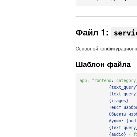
Файл 1:
servi
Основной конфигурационн
Шаблон файла
app
:
frontend
:
category
            {text_query
            {text_query}
            {images}
-
            Текст изобра
            Объекты изо
            Аудио: {aud
            {text_query}
            {audio}
-
f