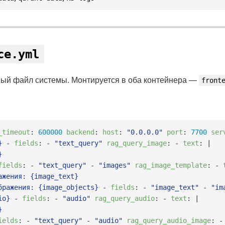
ce.yml
ый файл системы. Монтируется в оба контейнера —
front
_timeout
:
600000
backend
:
host
:
"0.0.0.0"
port
:
7700
ser
}
-
fields
:
-
"text_query"
rag_query_image
:
-
text
:
|


fields
:
-
"text_query"
-
"images"
rag_image_template
:
-
жения: {image_text}

бражения: {image_objects}
-
fields
:
-
"image_text"
-
"im
io}
-
fields
:
-
"audio"
rag_query_audio
:
-
text
:
|


ields
:
-
"text_query"
-
"audio"
rag_query_audio_image
:
-