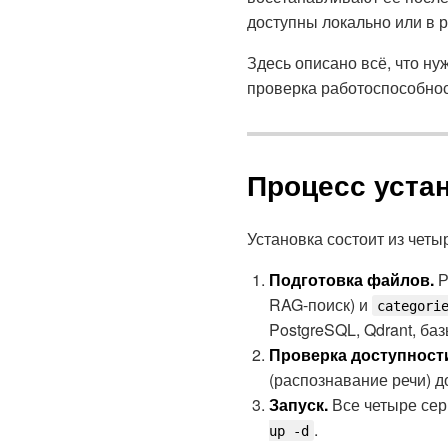
доступны локально или в р
Здесь описано всё, что ну
проверка работоспособнос
Процесс уста
Установка состоит из четы
Подготовка файлов.
Р
RAG-поиск) и
categori
PostgreSQL, Qdrant, баз
Проверка доступност
(распознавание речи) д
Запуск.
Все четыре сер
.
up -d