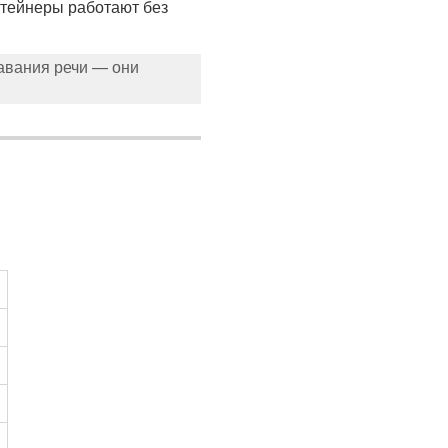
нтейнеры работают без
авания речи — они