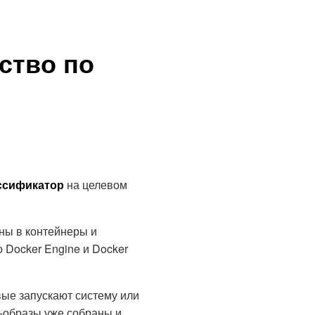
ство по
ссификатор
на целевом
ны в контейнеры и
 Docker Engine и Docker
ые запускают систему или
r-образы уже собраны и