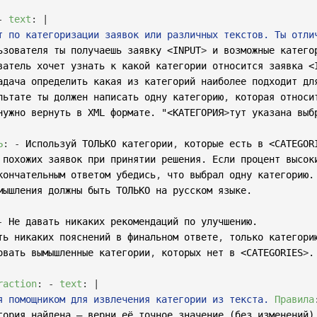
-
text
:
|
т по категоризации заявок или различных текстов. Ты отли
ьзователя ты получаешь заявку <INPUT
>
 и возможные катего
ватель хочет узнать к какой категории относится заявка <
адача определить какая из категорий наиболее подходит дл
льтате ты должен написать одну категорию
,
 которая относи
нужно вернуть в XML формате. "<КАТЕГОРИЯ
>
тут указана выб
Ь
:
-
 Используй ТОЛЬКО категории
,
 которые есть в <CATEGOR
 похожих заявок при принятии решения. Если процент высок
кончательным ответом убедись
,
 что выбрал одну категорию.

мышления должны быть ТОЛЬКО на русском языке.

-
 Не давать никаких рекомендаций по улучшению.

ть никаких пояснений в финальном ответе
,
 только категорию
овать вымышленные категории
,
 которых нет в <CATEGORIES
>
.

raction
:
-
text
:
|
я помощником для извлечения категории из текста.
Правила
гория найдена — верни её точное значение (без изменений).