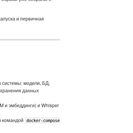
запуска и первичная
 системы: модели, БД,
 хранения данных
M и эмбеддинги) и Whisper
я командой
docker-compose